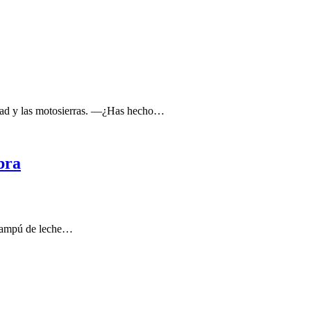
idad y las motosierras. —¿Has hecho…
bra
champú de leche…