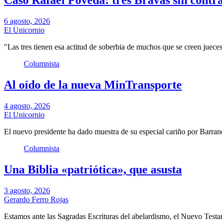
Caso Rafael Poveda: tres Bravas sin contra
6 agosto, 2026
El Unicornio
"Las tres tienen esa actitud de soberbia de muchos que se creen juece
Columnista
Al oído de la nueva MinTransporte
4 agosto, 2026
El Unicornio
El nuevo presidente ha dado muestra de su especial cariño por Barran
Columnista
Una Biblia «patriótica», que asusta
3 agosto, 2026
Gerardo Ferro Rojas
Estamos ante las Sagradas Escrituras del abelardismo, el Nuevo Test