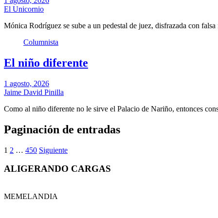
1 agosto, 2026
El Unicornio
Mónica Rodríguez se sube a un pedestal de juez, disfrazada con falsa
Columnista
El niño diferente
1 agosto, 2026
Jaime David Pinilla
Como al niño diferente no le sirve el Palacio de Nariño, entonces co
Paginación de entradas
1
2
…
450
Siguiente
ALIGERANDO CARGAS
MEMELANDIA