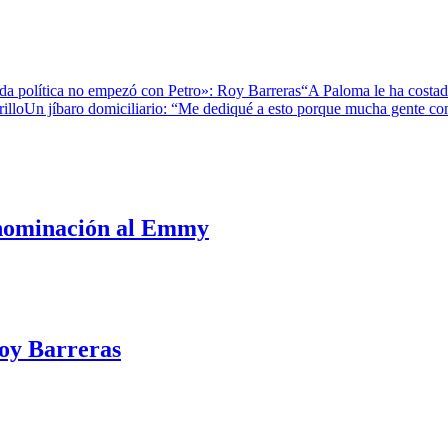
da política no empezó con Petro»: Roy Barreras
“A Paloma le ha costado
illo
Un jíbaro domiciliario: “Me dediqué a esto porque mucha gente c
u nominación al Emmy
Roy Barreras